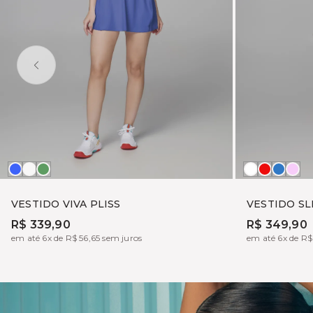
AZUL
OFF
VERDANT
Branco
APPLE
AZUL
RO
SOHO
FOGGY
SAPHI
EL
VESTIDO VIVA PLISS
VESTIDO SL
R$ 339,90
R$ 349,90
em até 6x de R$ 56,65 sem juros
em até 6x de R$