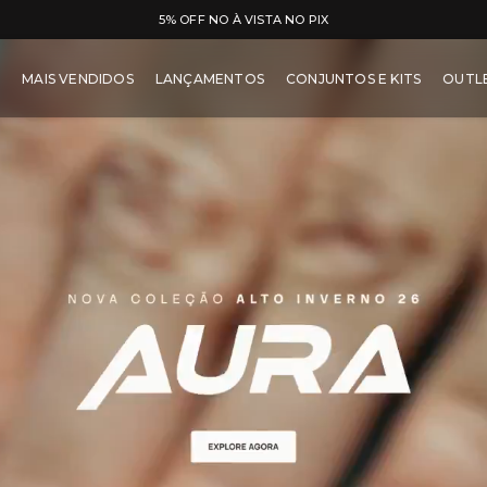
FRETE GRÁTIS SUL E SUDESTE ACIMA DE R$ 299
ucar - Moda Fitness 
MAIS VENDIDOS
LANÇAMENTOS
CONJUNTOS E KITS
OUTL