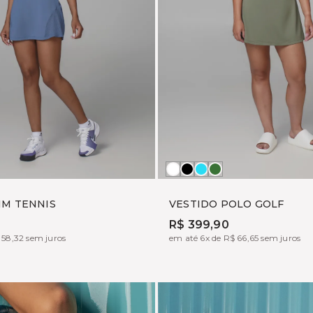
SA
Branco
Preto
AZUL
ARMY
RE
EGANCE
FLY
GREEN
IM TENNIS
VESTIDO POLO GOLF
R$ 399,90
 58,32 sem juros
em até 6x de R$ 66,65 sem juros