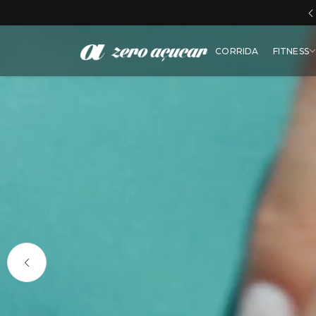
Zero Aç
CORRIDA
FITNESS