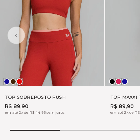
MADRUGADA
MARROM
VERMELHO
Preto
BOHEM
MADR
LIFT
PUSH
TOP SOBREPOSTO PUSH
TOP MAXXI 
R$ 89,90
R$ 89,90
em até 2x de R$ 44,95 sem juros
em até 2x de R$