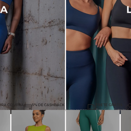
EIRA COMPRA
5% DE CASHBACK
FRETE GRÁTIS
EIRAZA
Utilize o bônus na próxima compra
Para Sul e Sudeste