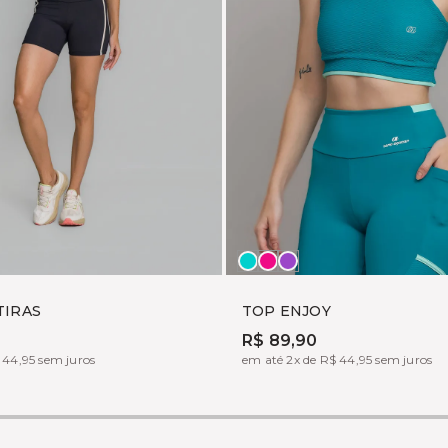
E
UGADA
JADE
JOY
PETÚNIA
TIRAS
TOP ENJOY
R$ 89,90
 44,95 sem juros
em até 2x de R$ 44,95 sem juros