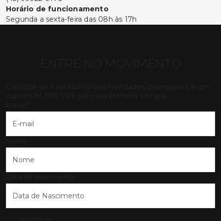
Horário de funcionamento
Segunda a sexta-feira das 08h às 17h
ENTRE NO MOVIMENTO
Cadastre-se e receba nossas novidades, promoções e um
cupom de 10% OFF para sua primeira compra.
E-mail
*
Nome
Data de Nascimento
Inscrever-se