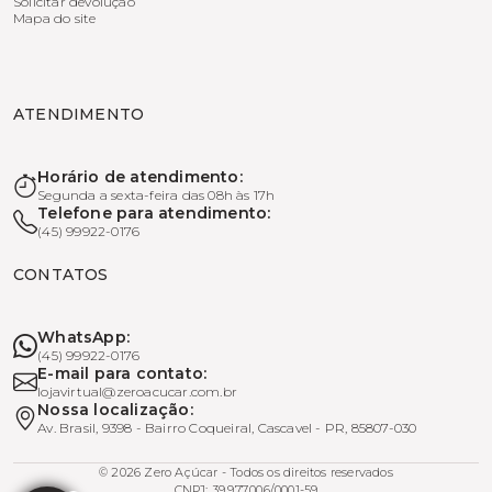
Solicitar devolução
Mapa do site
ATENDIMENTO
Horário de atendimento:
Segunda a sexta-feira das 08h às 17h
Telefone para atendimento:
(45) 99922-0176
CONTATOS
WhatsApp:
(45) 99922-0176
E-mail para contato:
lojavirtual@zeroacucar.com.br
Nossa localização:
Av. Brasil, 9398 - Bairro Coqueiral, Cascavel - PR, 85807-030
© 2026 Zero Açúcar - Todos os direitos reservados
CNPJ: 39.977.006/0001-59