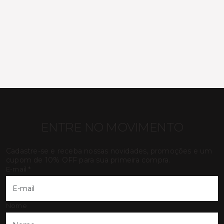
ENTRE NO MOVIMENTO
Cadastre-se e receba nossas novidades, promoções e um
cupom de 10% OFF para sua primeira compra.
E-mail
*
Nome