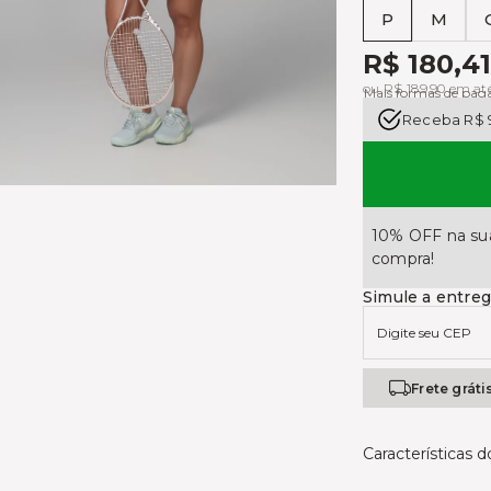
P
M
Tabela de medi
R$ 180,41
ou R$ 189,90 em at
Mais formas de pa
Receba R$ 
10% OFF na sua
compra!
Simule a entre
Frete gráti
Características 