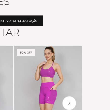
ES
screver uma avaliação
STAR
50% OFF
40% OFF