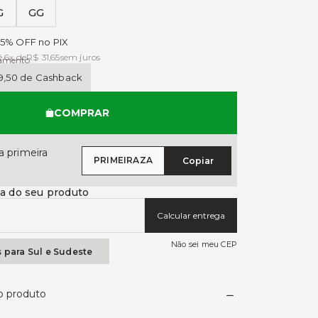
G
GG
das
5% OFF no PIX
é 6x de
R$ 31,65
sem juros
gamento
9,50 de Cashback
COMPRAR
 primeira
PRIMEIRAZA
Copiar
ga do seu produto
Calcular entrega
Não sei meu CEP
s para Sul e Sudeste
do produto