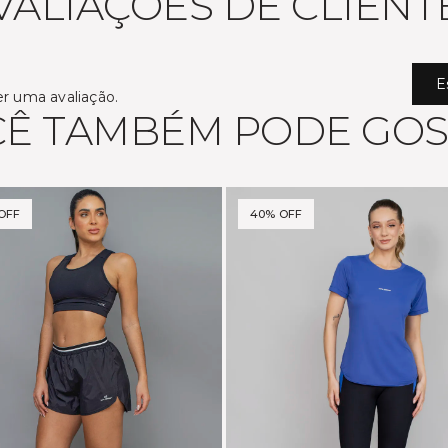
VALIAÇÕES DE CLIENT
E
er uma avaliação.
Ê TAMBÉM PODE GO
OFF
40% OFF