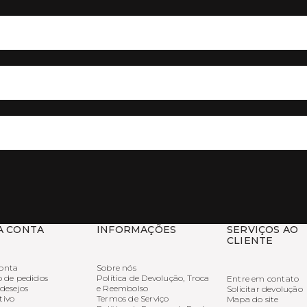
A CONTA
INFORMAÇÕES
SERVIÇOS AO
CLIENTE
onta
Sobre nós
o de pedidos
Política de Devolução, Troca
Entre em contato
 desejos
e Reembolso
Solicitar devolução
tivo
Termos de Serviço
Mapa do site