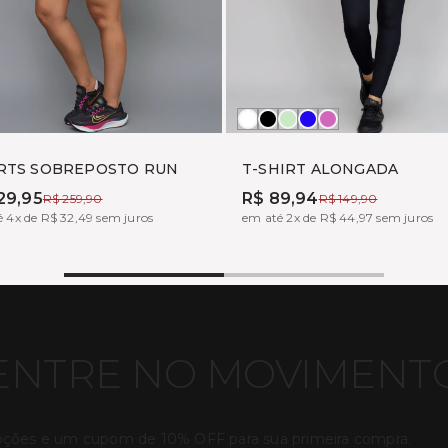
nco
reto
Branco
Preto
ALOE
MARINHO
PINK
FUX
RTS SOBREPOSTO RUN
T-SHIRT ALONGADA
29,95
R$ 89,94
R$ 259,90
R$ 149,90
 4x de R$ 32,49 sem juros
em até 2x de R$ 44,97 sem juros
ENTRE NO MOVIMENT
oções e um cupom de 10% OFF para sua primeira compra.