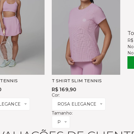
To
R$
No
No
 TENNIS
T SHIRT SLIM TENNIS
0
R$ 169,90
Cor:
LEGANCE
ROSA ELEGANCE
Tamanho:
P