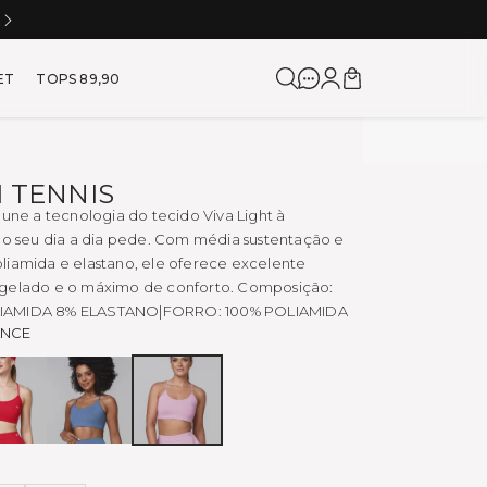
5% DE CASHBACK NA PRÓXIMA COMPRA
a para Corrida e Academia
ET
TOPS 89,90
M TENNIS
 une a tecnologia do tecido Viva Light à
e o seu dia a dia pede. Com média sustentação e
liamida e elastano, ele oferece excelente
gelado e o máximo de conforto. Composição:
IAMIDA 8% ELASTANO|FORRO: 100% POLIAMIDA
ANCE
APPLE
AZUL
ROSA
SAPHIRE
ELEGANCE