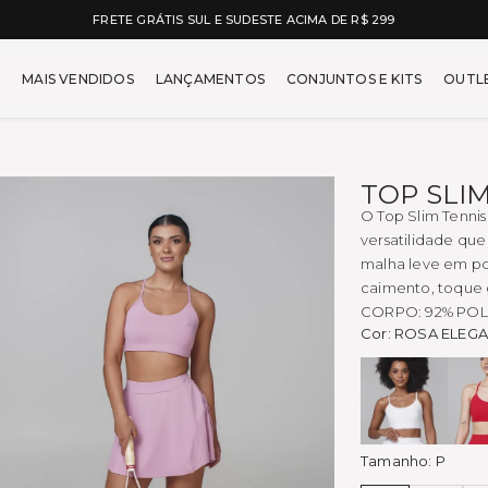
5% OFF NO À VISTA NO PIX
car - Moda Fitness Feminin
MAIS VENDIDOS
LANÇAMENTOS
CONJUNTOS E KITS
OUTL
TOP SLI
O Top Slim Tennis
versatilidade qu
malha leve em po
caimento, toque 
CORPO: 92% POL
Cor:
ROSA ELEG
Branco
Tamanho:
P