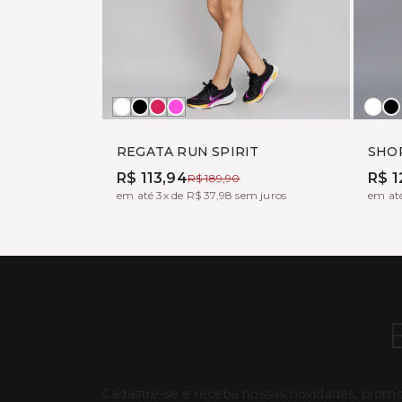
Branco
Preto
BOHEME
TONIC
Bra
P
REGATA RUN SPIRIT
SHO
R$ 113,94
R$ 1
R$ 189,90
em até 3x de R$ 37,98 sem juros
em até
Cadastre-se e receba nossas novidades, prom