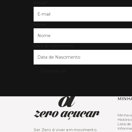
E-mail
*
Nome
Data de Nascimento
Inscrever-se
MINH
Minha c
Históric
Lista de
Informa
Ser Zero é viver em movimento.