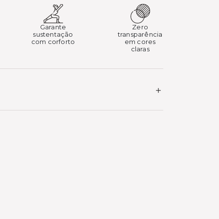
Garante
Zero
sustentação
transparência
com corforto
em cores
claras