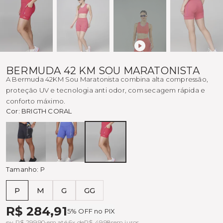
BERMUDA 42 KM SOU MARATONISTA
A Bermuda 42KM Sou Maratonista combina alta compressão,
proteção UV e tecnologia anti odor, com secagem rápida e
conforto máximo.
Cor:
BRIGTH CORAL
Preto
ÍNDIGO
BRIGTH
CORAL
Tamanho:
P
P
M
G
GG
Tabela de medidas
R$ 284,91
5% OFF no PIX
ou R$ 299,90 em até 6x de
R$ 49,98
sem juros