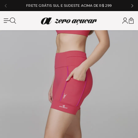
5% OFF NO À VISTA NO PIX
Zero Açuc