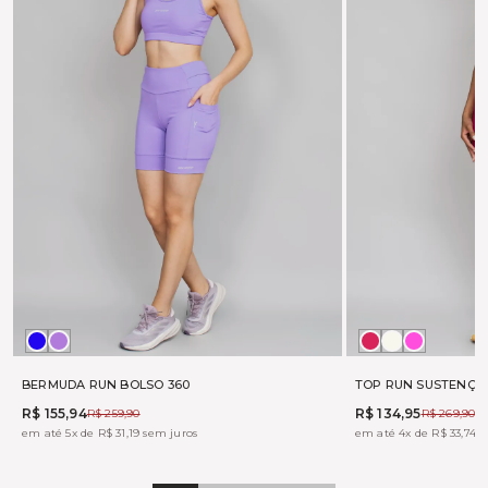
MARINHO
LAVANDA
BOHEME
OFF
TONIC
WHITE
BERMUDA RUN BOLSO 360
TOP RUN SUSTENÇÃ
R$ 155,94
R$ 134,95
R$ 259,90
R$ 269,90
em até 5x de R$ 31,19 sem juros
em até 4x de R$ 33,74 s