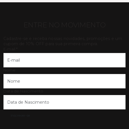
ENTRE NO MOVIMENTO
Cadastre-se e receba nossas novidades, promoções e um
cupom de 10% OFF para sua primeira compra.
E-mail
*
Nome
Data de Nascimento
Inscrever-se