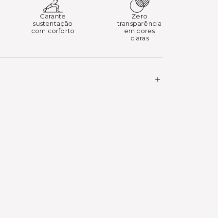
Garante
Zero
sustentação
transparência
com corforto
em cores
claras