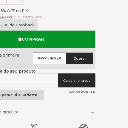
das
1
5% OFF no PIX
é 6x de
R$ 39,98
sem juros
gamento
12,00 de Cashback
COMPRAR
 primeira
PRIMEIRAZA
Copiar
ga do seu produto
Calcular entrega
Não sei meu CEP
s para Sul e Sudeste
do produto