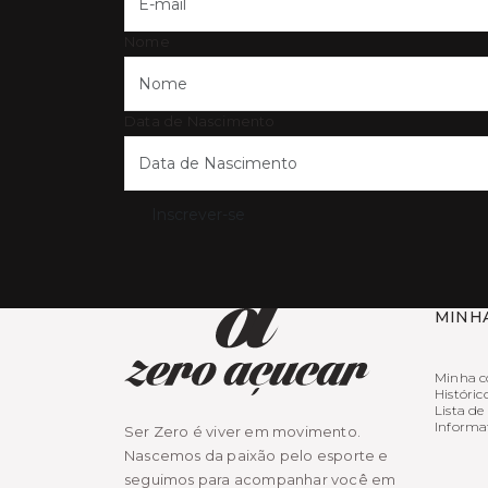
Nome
Data de Nascimento
Inscrever-se
MINH
Minha c
Históric
Lista de
Informa
Ser Zero é viver em movimento.
Nascemos da paixão pelo esporte e
seguimos para acompanhar você em