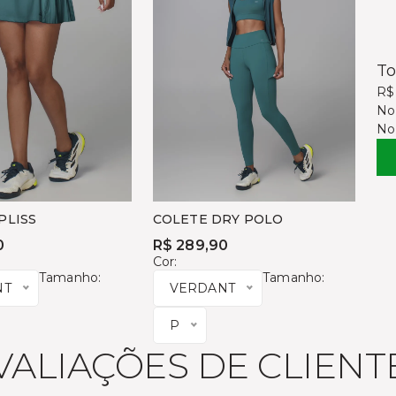
To
R$
No
No
 PLISS
COLETE DRY POLO
0
R$ 289,90
Cor:
Tamanho:
Tamanho:
NT
VERDANT
P
VALIAÇÕES DE CLIENT