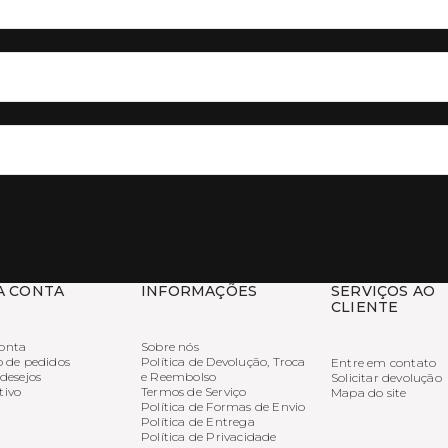
A CONTA
INFORMAÇÕES
SERVIÇOS AO
CLIENTE
onta
Sobre nós
o de pedidos
Política de Devolução, Troca
Entre em contato
 desejos
e Reembolso
Solicitar devolução
tivo
Termos de Serviço
Mapa do site
Política de Formas de Envio
Política de Entrega
Política de Privacidade