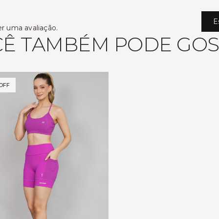
E
er uma avaliação.
Ê TAMBÉM PODE GO
OFF