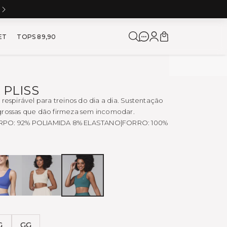
5% DE CASHBACK NA PRÓXIMA COMPRA
a para Corrida e Academia
ET
TOPS 89,90
 PLISS
 respirável para treinos do dia a dia. Sustentação
grossas que dão firmeza sem incomodar.
RPO: 92% POLIAMIDA 8% ELASTANO|FORRO: 100%
AZUL
OFF
VERDANT
SOHO
FOGGY
G
GG