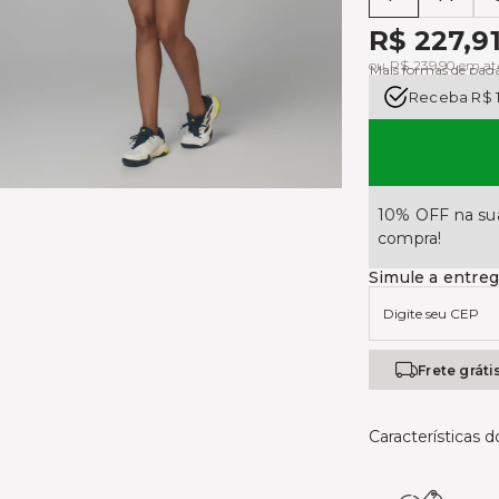
Tabela de medi
R$ 227,9
ou R$ 239,90 em at
Mais formas de pa
Receba R$ 
10% OFF na sua
compra!
Simule a entre
Frete gráti
Características 