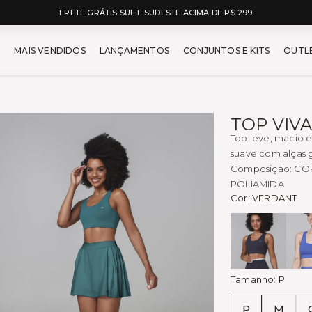
5% OFF NO À VISTA NO PIX
car - Moda Fitness Feminin
MAIS VENDIDOS
LANÇAMENTOS
CONJUNTOS E KITS
OUTL
TOP VIVA
Top leve, macio e
suave com alças 
Composição: CO
POLIAMIDA
Cor:
VERDANT
Preto
Tamanho:
P
P
M