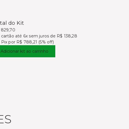
tal do Kit
 829,70
 cartão
até 6x sem juros de R$ 138,28
 Pix por
R$ 788,21 (5% off)
Adicionar kit ao carrinho
ES