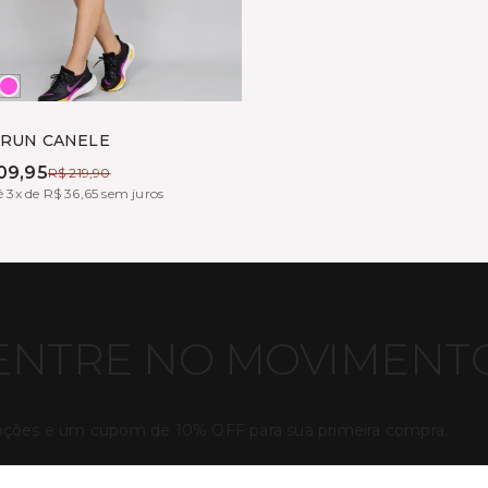
HEME
FF
TONIC
HITE
 RUN CANELE
09,95
R$ 219,90
 3x de R$ 36,65 sem juros
ENTRE NO MOVIMENT
oções e um cupom de 10% OFF para sua primeira compra.