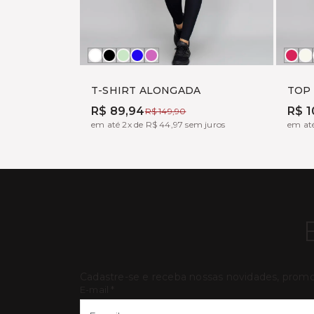
Branco
Preto
ALOE
MARINHO
PINK
BO
O
FUX
W
T-SHIRT ALONGADA
TOP
R$ 89,94
R$ 1
R$ 149,90
em até 2x de R$ 44,97 sem juros
em até
Cadastre-se e receba nossas novidades, prom
E-mail
*