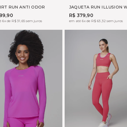
OHO
FOGGY
YUME
SOHO
CORAL
TANINO
FOGGY
HIRT RUN ANTI ODOR
JAQUETA RUN ILLUSION 
89,90
R$ 379,90
 6x de R$ 31,65 sem juros
em até 6x de R$ 63,32 sem juros