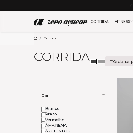
Zero Açu
CORRIDA
FITNESS
Corrida
CORRIDA
Ordenar p
Cor
Branco
Preto
Vermelho
AMARENA
AZUL INDIGO