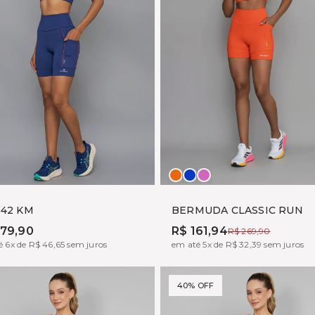
to
ADRUGADA
LARANJA
PALACE
PINK
VITALY
BLUE
FUX
 42 KM
BERMUDA CLASSIC RUN
279,90
R$ 161,94
R$ 269,90
 6x de R$ 46,65 sem juros
em até 5x de R$ 32,39 sem juros
40% OFF