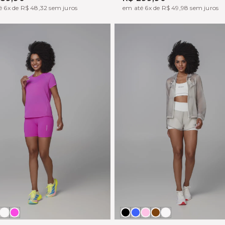
é 6x de R$ 48,32 sem juros
em até 6x de R$ 49,98 sem juros
to
ZUL
OFF
ROSA
Preto
AZUL
BRIGTH
MARROM
OFF