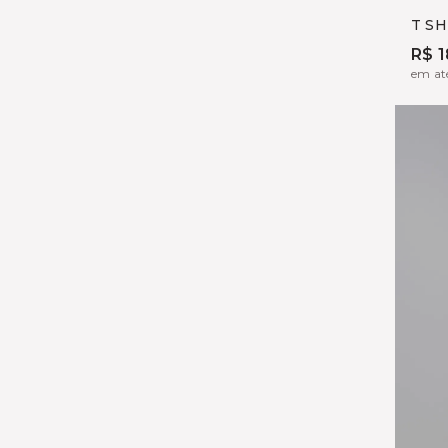
S
T S
R$ 1
em até