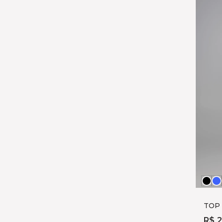
Pre
A
S
TOP
R$ 