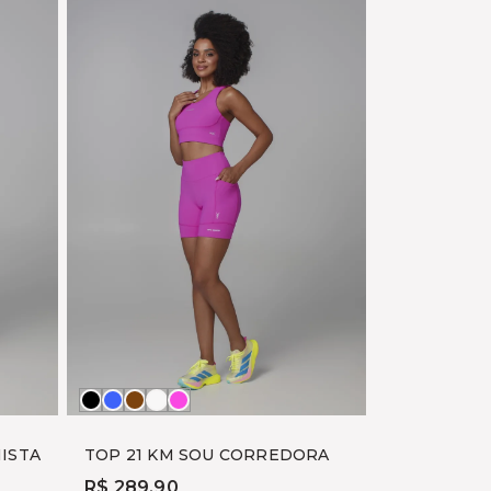
Preto
AZUL
MARROM
OFF
ROSA
SOHO
TANINO
FOGGY
YUME
ISTA
TOP 21 KM SOU CORREDORA
R$ 289,90