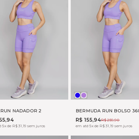
RINHO
AVANDA
MARINHO
LAVANDA
 RUN NADADOR 2
BERMUDA RUN BOLSO 36
55,94
R$ 155,94
R$ 259,90
 5x de R$ 31,19 sem juros
em até 5x de R$ 31,19 sem juros