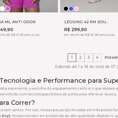
to
ZUL
OFF
ROSA
Preto
ÍNDIGO
BRIGTH
OHO
FOGGY
YUME
CORAL
SA ML ANTI ODOR
LEGGING 42 KM SOU
MARATONISTA
249,90
R$ 299,90
 6x de R$ 41,65 sem juros
em até 6x de R$ 49,98 sem juros
1
2
3
4
Próxim
Exibindo de 1 a 18 do total de 57 
 Tecnologia e Performance para Supe
sta experiente, a escolha do equipamento certo é o que separa 
envolvida com tecnologias têxteis de ponta para oferecer leveza, 
ra Correr?
e sem atritos. Por isso, nossas peças são focadas em três pilares 
 Dry):
Nossos tecidos em poliamida de alta qualidade afastam o su