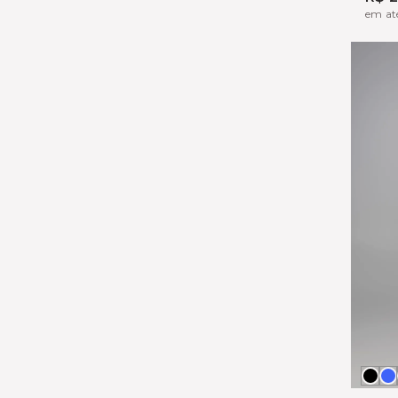
em at
Pre
A