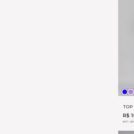
MA
L
TOP
R$ 1
em até