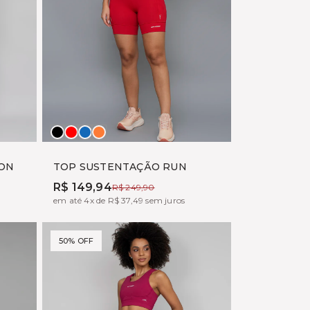
Preto
Vermelho
MARINE
PITAYA
ION
TOP SUSTENTAÇÃO RUN
R$ 149,94
R$ 249,90
em até 4x de R$ 37,49 sem juros
50% OFF