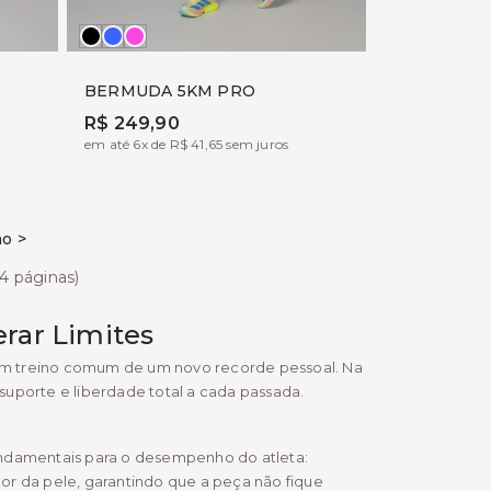
Preto
AZUL
ROSA
SOHO
YUME
BERMUDA 5KM PRO
R$ 249,90
em até 6x de R$ 41,65 sem juros
o >
(4 páginas)
rar Limites
um treino comum de um novo recorde pessoal. Na
suporte e liberdade total a cada passada.
fundamentais para o desempenho do atleta:
or da pele, garantindo que a peça não fique