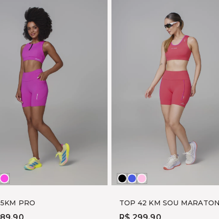
to
ZUL
ROSA
Preto
ÍNDIGO
BRIGTH
OHO
YUME
CORAL
 5KM PRO
TOP 42 KM SOU MARATON
289,90
R$ 299,90