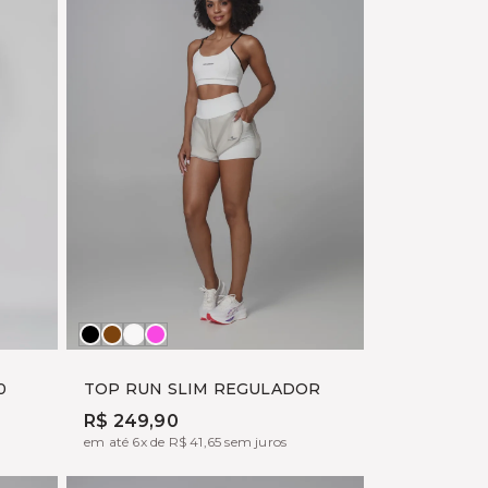
Preto
MARROM
OFF
ROSA
TANINO
FOGGY
YUME
0
TOP RUN SLIM REGULADOR
R$ 249,90
em até 6x de R$ 41,65 sem juros