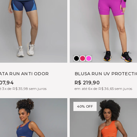
ADRUGADA
Preto
BOHEME
TONIC
ATA RUN ANTI ODOR
BLUSA RUN UV PROTECT
07,94
R$ 219,90
 3x de R$ 35,98 sem juros
em até 6x de R$ 36,65 sem juros
40% OFF