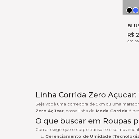
Pre
A
S
BLU
R$ 
em até
Linha Corrida Zero Açucar:
Seja você uma corredora de 5km ou uma maratoni
Zero Açúcar
, nossa linha de
Moda Corrida
é des
O que buscar em Roupas pa
Correr exige que o corpo transpire e se moviment
Gerenciamento de Umidade (Tecnologia