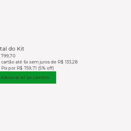
tal do Kit
 799,70
 cartão
até 6x sem juros de R$ 133,28
 Pix por
R$ 759,71 (5% off)
Adicionar kit ao carrinho