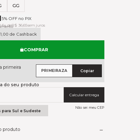
G
GG
das
1
5% OFF no PIX
é 6x de
R$ 36,65
sem juros
gamento
11,00 de Cashback
COMPRAR
 primeira
PRIMEIRAZA
Copiar
ga do seu produto
Calcular entrega
Não sei meu CEP
s para Sul e Sudeste
do produto