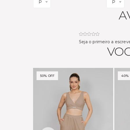
P
P
A
Seja o primeiro a escrev
VOC
50% OFF
40% 