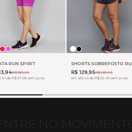
nco
reto
BOHEME
TONIC
Branco
Preto
TA RUN SPIRIT
SHORTS SOBREPOSTO RU
13,94
R$ 129,95
R$ 189,90
R$ 259,90
 3x de R$ 37,98 sem juros
em até 4x de R$ 32,49 sem juros
ENTRE NO MOVIMENT