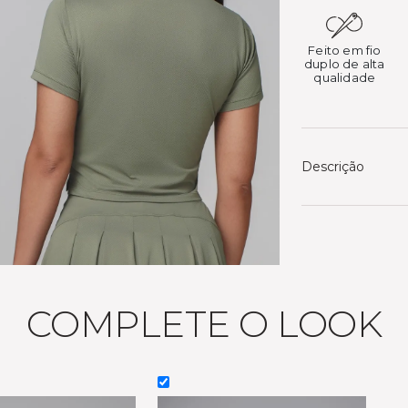
Feito em fio
duplo de alta
qualidade
Descrição
COMPLETE O LOOK