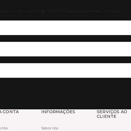
oções e um cupom de 10% OFF para sua primeira compra.
A CONTA
INFORMAÇÕES
SERVIÇOS AO
CLIENTE
onta
Sobre nós