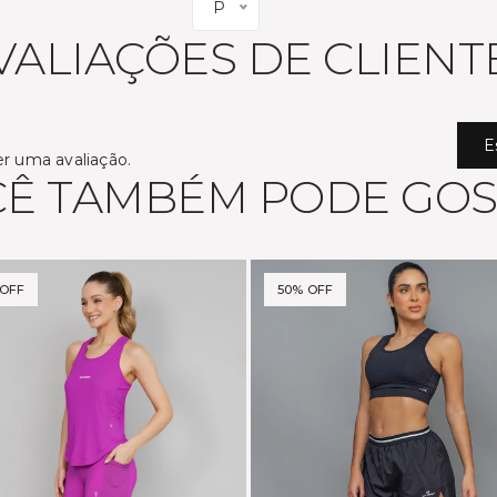
P
VALIAÇÕES DE CLIENT
E
er uma avaliação.
Ê TAMBÉM PODE GO
OFF
50% OFF