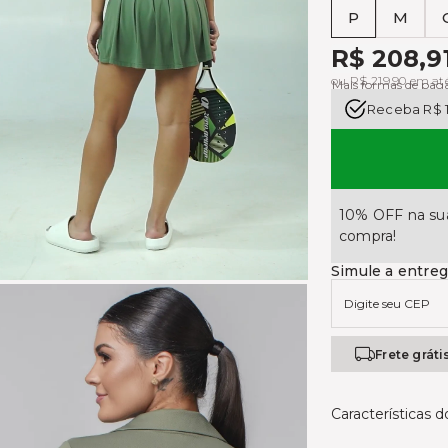
P
M
Tabela de medi
R$ 208,9
ou R$ 219,90 em at
Mais formas de pa
Receba R$ 
10% OFF na sua
compra!
Simule a entre
Frete gráti
Características 