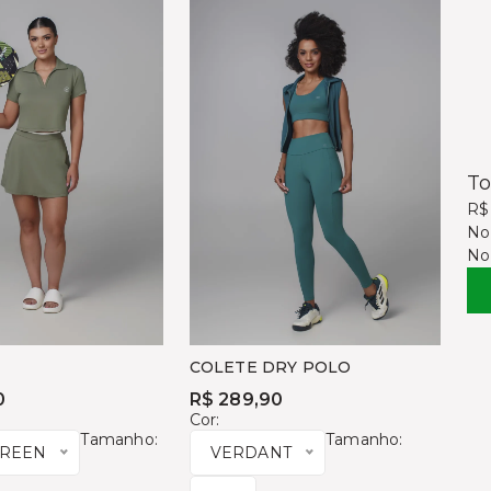
To
R$
No
No
F
COLETE DRY POLO
0
R$ 289,90
Cor:
Tamanho:
Tamanho:
GREEN
VERDANT