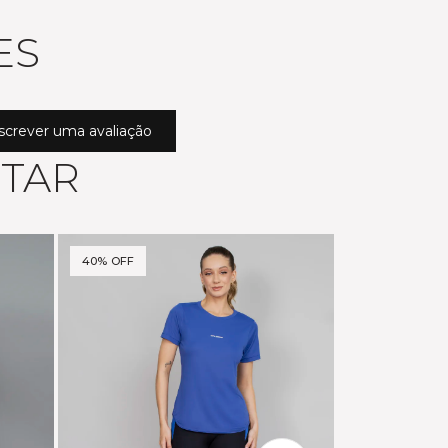
ES
screver uma avaliação
STAR
40% OFF
50% OFF