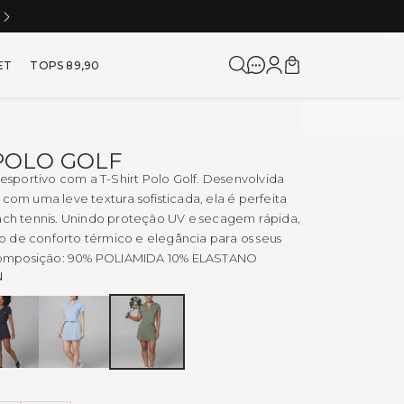
5% DE CASHBACK NA PRÓXIMA COMPRA
a para Corrida e Academia
ET
TOPS 89,90
 POLO GOLF
o esportivo com a T-Shirt Polo Golf. Desenvolvida
 com uma leve textura sofisticada, ela é perfeita
each tennis. Unindo proteção UV e secagem rápida,
 de conforto térmico e elegância para os seus
. Composição: 90% POLIAMIDA 10% ELASTANO
N
Preto
AZUL
ARMY
FLY
GREEN