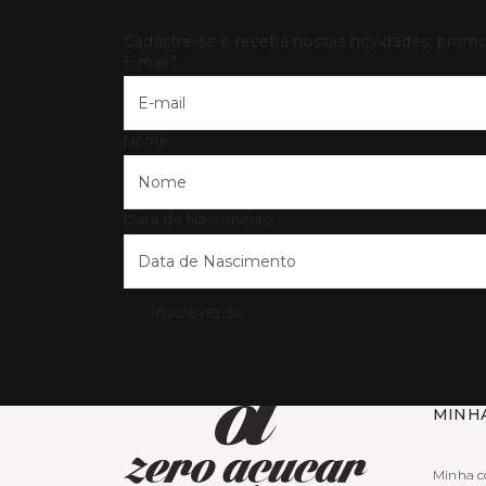
Cadastre-se e receba nossas novidades, prom
E-mail
*
Nome
Data de Nascimento
Inscrever-se
MINH
Minha c