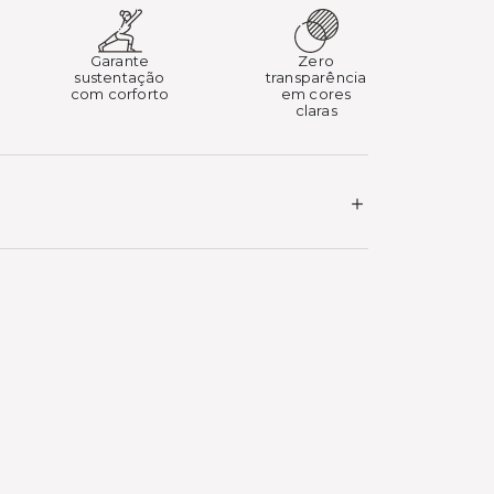
Garante
Zero
sustentação
transparência
com corforto
em cores
claras