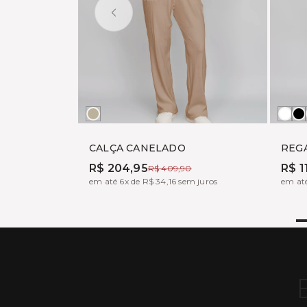
DUSTY
Bra
P
BEIGE
CALÇA CANELADO
REGA
R$ 204,95
R$ 1
R$ 409,90
em até 6x de R$ 34,16 sem juros
em até