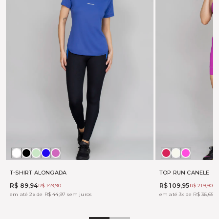
Branco
Preto
ALOE
MARINHO
PINK
BOHEME
OFF
TONIC
FUX
WHITE
T-SHIRT ALONGADA
TOP RUN CANELE
R$ 89,94
R$ 109,95
R$ 149,90
R$ 219,90
em até 2x de R$ 44,97 sem juros
em até 3x de R$ 36,65 s