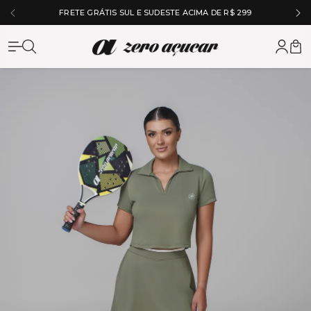
5% OFF NO À VISTA NO PIX
Zero Açuc