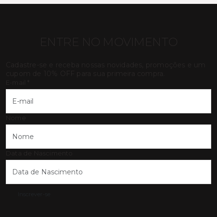
ENTRE NO MOVIMENTO
Cadastre-se e receba nossas novidades, promoções e um
cupom de 10% OFF para sua primeira compra.
E-mail
*
Nome
Data de Nascimento
Inscrever-se