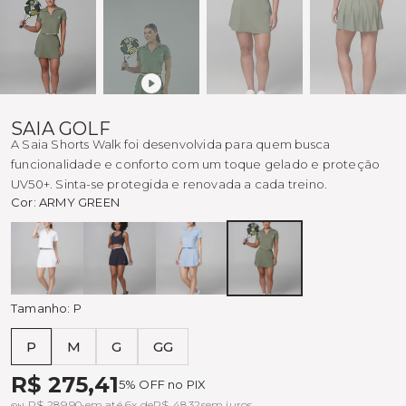
SAIA GOLF
A Saia Shorts Walk foi desenvolvida para quem busca
funcionalidade e conforto com um toque gelado e proteção
UV50+. Sinta-se protegida e renovada a cada treino.
Cor:
ARMY GREEN
Branco
Preto
AZUL
ARMY
FLY
GREEN
Tamanho:
P
P
M
G
GG
Tabela de medidas
R$ 275,41
5% OFF no PIX
ou R$ 289,90 em até 6x de
R$ 48,32
sem juros