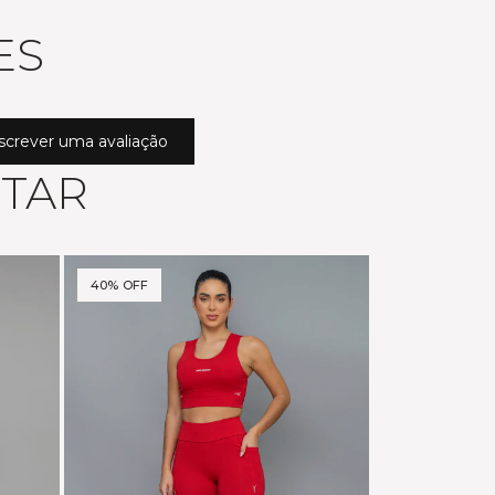
ES
screver uma avaliação
STAR
40% OFF