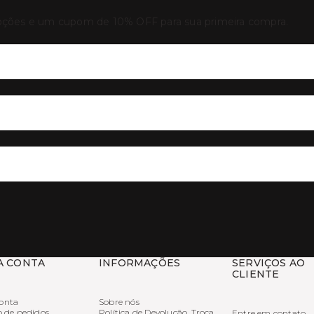
oções e um cupom de 10% OFF para sua primeira compra.
A CONTA
INFORMAÇÕES
SERVIÇOS AO
CLIENTE
onta
Sobre nós
o de pedidos
Política de Devolução, Troca
Entre em contato