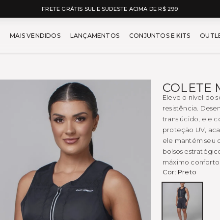
5% OFF NO À VISTA NO PIX
car - Moda Fitness Feminin
MAIS VENDIDOS
LANÇAMENTOS
CONJUNTOS E KITS
OUTL
COLETE 
Eleve o nível do 
resistência. Dese
translúcido, ele
proteção UV, ac
ele mantém seu c
bolsos estratégico
máximo conforto 
Cor:
Preto
Preto