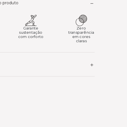
do produto
Garante
Zero
sustentação
transparência
com corforto
em cores
claras