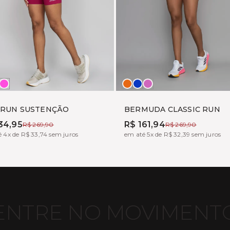
HEME
FF
TONIC
LARANJA
PALACE
PINK
HITE
VITALY
BLUE
FUX
 RUN SUSTENÇÃO
BERMUDA CLASSIC RUN
34,95
R$ 161,94
R$ 269,90
R$ 269,90
 4x de R$ 33,74 sem juros
em até 5x de R$ 32,39 sem juros
ENTRE NO MOVIMENT