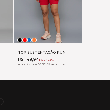
Preto
Vermelho
MARINE
PITAYA
TOP SUSTENTAÇÃO RUN
R$ 149,94
R$ 249,90
em até 4x de R$ 37,49 sem juros
O