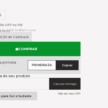
G
das
5% OFF no PIX
é 6x de
R$ 54,98
sem juros
gamento
16,50 de Cashback
COMPRAR
 primeira
PRIMEIRAZA
Copiar
ga do seu produto
Calcular entrega
Não sei meu CEP
s para Sul e Sudeste