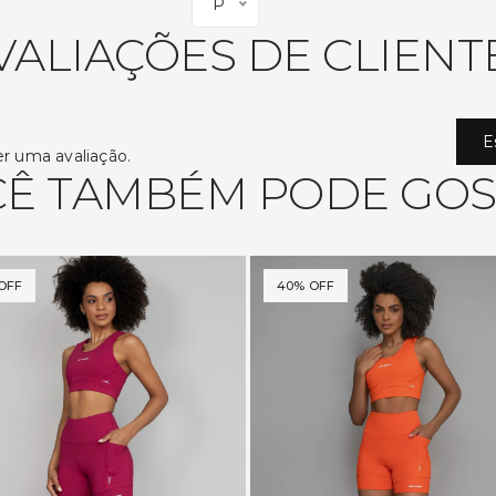
P
VALIAÇÕES DE CLIENT
E
er uma avaliação.
Ê TAMBÉM PODE GO
OFF
40% OFF