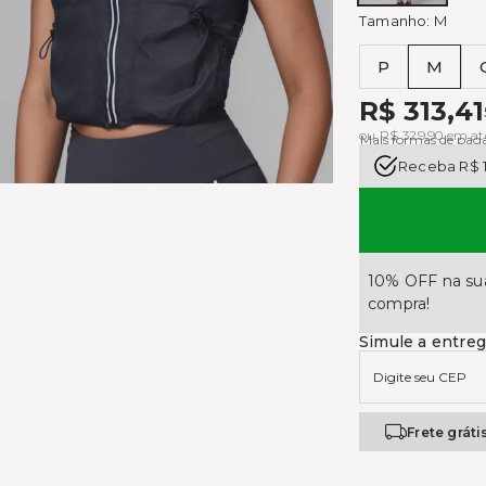
Tamanho:
M
P
M
Tabela de medi
R$ 313,41
ou R$ 329,90 em at
Mais formas de pa
Receba R$ 
10% OFF na sua
compra!
Simule a entre
Frete gráti