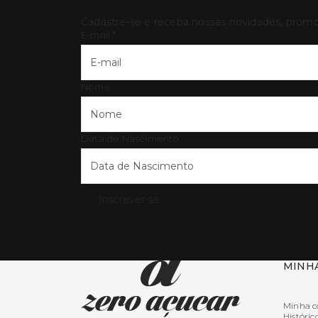
Cadastre-se e receba nossas novidades, prom
E-mail
*
Nome
Data de Nascimento
Inscrever-se
MINH
Minha c
Históric