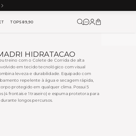
5% DE CASHBACK NA PRÓXIMA COMPRA
a para Corrida e Academia
ET
TOPS 89,90
MADRI HIDRATACAO
seu treino com o Colete de Corrida de alta
nvolvido em tecido tecnológico com visual
 combina leveza e durabilidade. Equipado com
abamento repelente à água e secagem rápida,
orpo protegido em qualquer clima. Possui 5
s (4 frontais e 1 traseiro) e espuma protetora para
durante longos percursos.