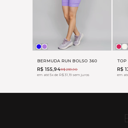
MARINHO
LAVANDA
BO
O
W
BERMUDA RUN BOLSO 360
TOP
R$ 155,94
R$ 1
R$ 259,90
em até 5x de R$ 31,19 sem juros
em até