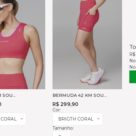
To
R$
No
No
M SOU
BERMUDA 42 KM SOU
ISTA
MARATONISTA
0
R$ 299,90
Cor:
 CORAL
BRIGTH CORAL
Tamanho: