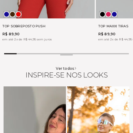
MADRUGADA
MARROM
VERMELHO
Preto
BOHEME
MADRU
LIFT
PUSH
TOP SOBREPOSTO PUSH
TOP MAXXI TIRAS
R$ 89,90
R$ 89,90
em até 2x de R$ 44,95 sem juros
em até 2x de R$ 44,95
Ver todos
INSPIRE-SE NOS LOOKS