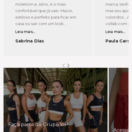
moletom e, sério, é o mais
marca, tenho
confortável que já usei. Macio,
mas sou apai
estiloso e perfeito para ficar em
coloridos... 
casa ou sair com um look
collab com a V
descolado.
vários bolsos,
Leia mais...
Leia mais...
Sabrina Dias
Paula Cars
Faça parte do Grupo VIP
Acesse 