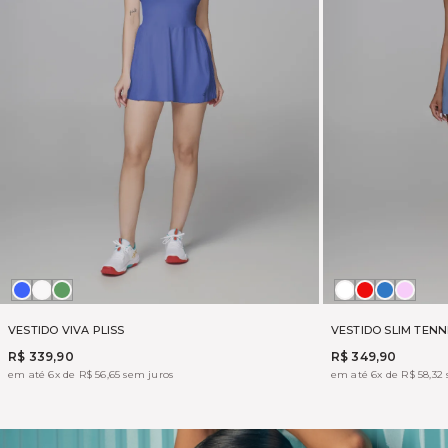
AZUL
OFF
VERDANT
Branco
APPLE
AZUL
ROSA
SOHO
FOGGY
SAPHIR
ELEG
VESTIDO VIVA PLISS
VESTIDO SLIM TENN
R$ 339,90
R$ 349,90
em até 6x de R$ 56,65 sem juros
em até 6x de R$ 58,32