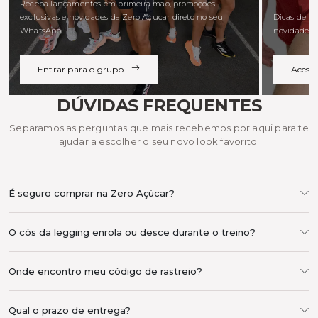
Receba lançamentos em primeira mão, promoções
exclusivas e novidades da Zero Açucar direto no seu
Dicas de tre
WhatsApp.
novidades d
Entrar para o grupo
Acess
DÚVIDAS FREQUENTES
Separamos as perguntas que mais recebemos por aqui para te
ajudar a escolher o seu novo look favorito.
É seguro comprar na Zero Açúcar?
O cós da legging enrola ou desce durante o treino?
Onde encontro meu código de rastreio?
Qual o prazo de entrega?