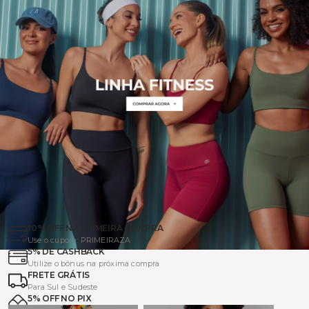
10% OFF NA PRIMEIRA COMPRA
Use o cupom: PRIMEIRAZA
5% DE CASHBACK
Utilize o bônus na próxima compra
FRETE GRÁTIS
Para Sul e Sudeste
5% OFF NO PIX