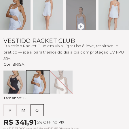
VESTIDO RACKET CLUB
O Vestido Racket Club em Viva Light Liso é leve, respirável e
prático — ideal para treinos do dia a dia com proteção UV FPU
50+.
Cor:
BRISA
Preto
BRISA
OFF
WHITE
Tamanho:
G
P
M
G
Tabela de medidas
R$ 341,91
5% OFF no PIX
ou R$ 359,90 em até 6x de
R$ 59,98
sem juros