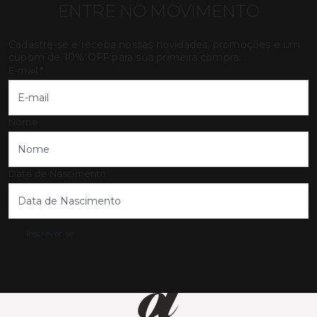
ENTRE NO MOVIMENTO
Cadastre-se e receba nossas novidades, promoções e um
cupom de 10% OFF para sua primeira compra.
E-mail
*
Nome
Data de Nascimento
Inscrever-se