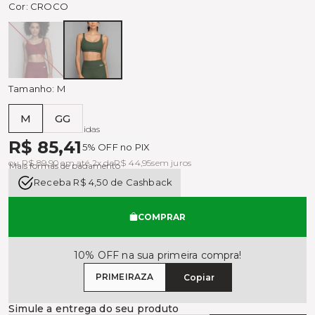
Cor:
CROCO
CARMIN
CROCO
Tamanho:
M
M
GG
Tabela de medidas
R$ 85,41
5% OFF no PIX
ou R$ 89,90 em até 2x de
R$ 44,95
sem juros
Mais formas de pagamento
Receba R$ 4,50 de Cashback
COMPRAR
10% OFF na sua primeira compra!
PRIMEIRAZA
Copiar
Simule a entrega do seu produto