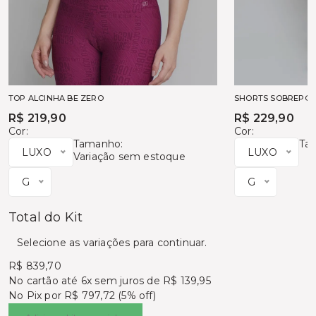
TOP ALCINHA BE ZERO
SHORTS SOBREPOS
R$ 219,90
R$ 229,90
Cor:
Cor:
Tamanho:
Ta
LUXO
LUXO
Variação sem estoque
G
G
Total do Kit
Selecione as variações para continuar.
R$ 839,70
No cartão
até 6x sem juros de R$ 139,95
No Pix por
R$ 797,72 (5% off)