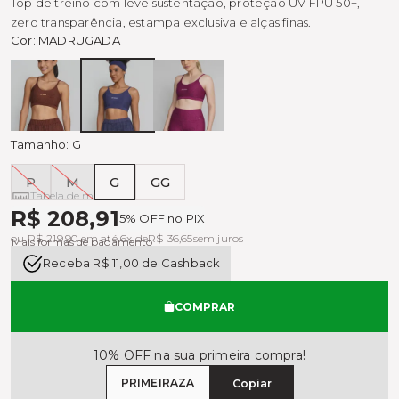
Top de treino com leve sustentação, proteção UV FPU 50+,
zero transparência, estampa exclusiva e alças finas.
Cor:
MADRUGADA
COFFE
MADRUGADA
LUXO
Tamanho:
G
P
M
G
GG
Tabela de medidas
R$ 208,91
5% OFF no PIX
ou R$ 219,90 em até 6x de
R$ 36,65
sem juros
Mais formas de pagamento
Receba R$ 11,00 de Cashback
COMPRAR
10% OFF na sua primeira compra!
PRIMEIRAZA
Copiar