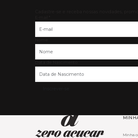
Cadastre-se e receba nossas novidades, prom
E-mail
*
Nome
Data de Nascimento
Inscrever-se
MINH
Minha c