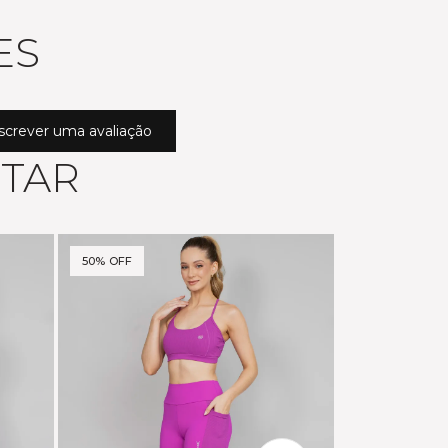
ES
screver uma avaliação
STAR
50% OFF
40% OFF