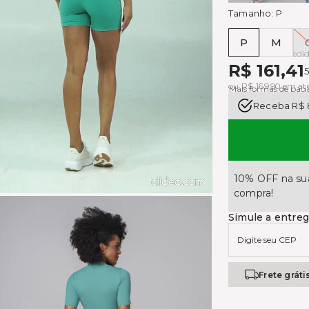
Tamanho:
P
P
M
Tabela de medi
R$ 161,41
ou R$ 169,90 em até
Mais formas de pa
Receba R$ 
10% OFF na sua
compra!
Simule a entre
Frete gráti