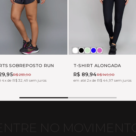
nco
reto
Branco
Preto
ALOE
MARINHO
PINK
FUX
RTS SOBREPOSTO RUN
T-SHIRT ALONGADA
29,95
R$ 89,94
R$ 259,90
R$ 149,90
 4x de R$ 32,49 sem juros
em até 2x de R$ 44,97 sem juros
ENTRE NO MOVIMENT