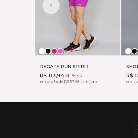
Branco
Preto
BOHEME
TONIC
Bra
P
REGATA RUN SPIRIT
SHO
R$ 113,94
R$ 1
R$ 189,90
em até 3x de R$ 37,98 sem juros
em até