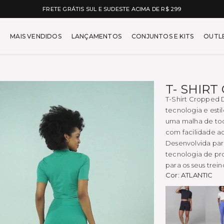
5% OFF NO À VISTA NO PIX
car - Moda Fitness Feminin
MAIS VENDIDOS
LANÇAMENTOS
CONJUNTOS E KITS
OUTL
T- SHIR
T-Shirt Cropped D
tecnologia e esti
uma malha de toq
com facilidade ao
Desenvolvida par
tecnologia de pr
para os seus treino
Cor:
ATLANTIC
Preto