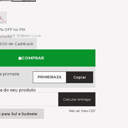
G
das
5% OFF no PIX
 5x de
R$ 33,98
sem juros
gamento
8,50 de Cashback
COMPRAR
 primeira
PRIMEIRAZA
Copiar
ga do seu produto
Calcular entrega
Não sei meu CEP
s para Sul e Sudeste