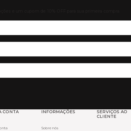
oções e um cupom de 10% OFF para sua primeira compra.
A CONTA
INFORMAÇÕES
SERVIÇOS AO
CLIENTE
onta
Sobre nós