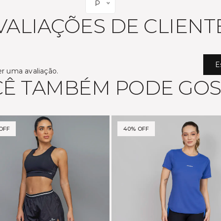
P
VALIAÇÕES DE CLIENT
E
er uma avaliação.
Ê TAMBÉM PODE GO
OFF
40% OFF