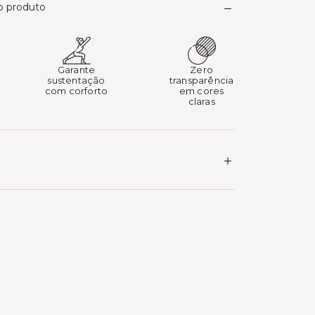
do produto
Garante
Zero
sustentação
transparência
com corforto
em cores
claras