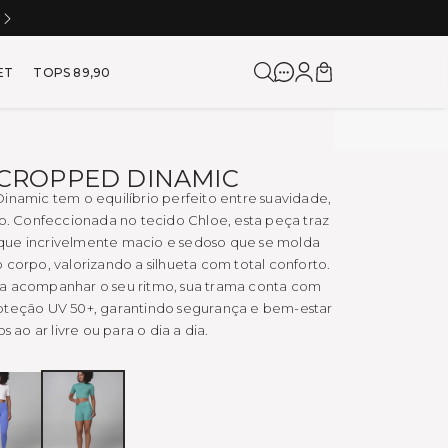
5% DE CASHBACK NA PRÓXIMA COMPRA
a para Corrida e Academia
ET
TOPS 89,90
T CROPPED DINAMIC
inamic tem o equilíbrio perfeito entre suavidade,
lo. Confeccionada no tecido Chloe, esta peça traz
ue incrivelmente macio e sedoso que se molda
 corpo, valorizando a silhueta com total conforto.
a acompanhar o seu ritmo, sua trama conta com
oteção UV 50+, garantindo segurança e bem-estar
s ao ar livre ou para o dia a dia.
SOFT
ATLANTIC
PINK