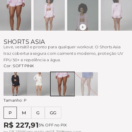
SHORTS ASIA
Leve, versátil e pronto para qualquer workout. O Shorts Asia
traz cobertura segura com caimento moderno, proteção UV
FPU 50+ e repelência a água.
Cor:
SOFT PINK
Preto
OFF
SOFT
AZUL
WHITE
PINK
SOHO
Tamanho:
P
P
M
G
GG
Tabela de medidas
R$ 227,91
5% OFF no PIX
ou R$ 239,90 em até 6x de
R$ 39,98
sem juros