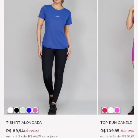
Branco
Preto
ALOE
MARINHO
PINK
BOHEME
OFF
TONIC
FUX
WHITE
T-SHIRT ALONGADA
TOP RUN CANELE
R$ 89,94
R$ 109,95
R$ 149,90
R$ 219,90
em até 2x de R$ 44,97 sem juros
em até 3x de R$ 36,65 s