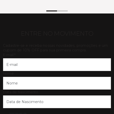
ENTRE NO MOVIMENTO
Cadastre-se e receba nossas novidades, promoções e um
cupom de 10% OFF para sua primeira compra.
E-mail
*
Nome
Data de Nascimento
Inscrever-se