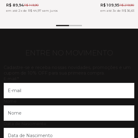
R$ 89,94
R$ 109,95
R$ 149,90
R$ 219,90
em até 2x de R$ 44,97 sem juros
em até 3x de R$ 36,65 s
ENTRE NO MOVIMENTO
Cadastre-se e receba nossas novidades, promoções e um
cupom de 10% OFF para sua primeira compra.
E-mail
*
Nome
Data de Nascimento