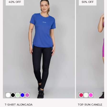
40% OFF
50% OFF
Branco
Preto
ALOE
MARINHO
PINK
BOHEME
OFF
TONIC
FUX
WHITE
T-SHIRT ALONGADA
TOP RUN CANELE