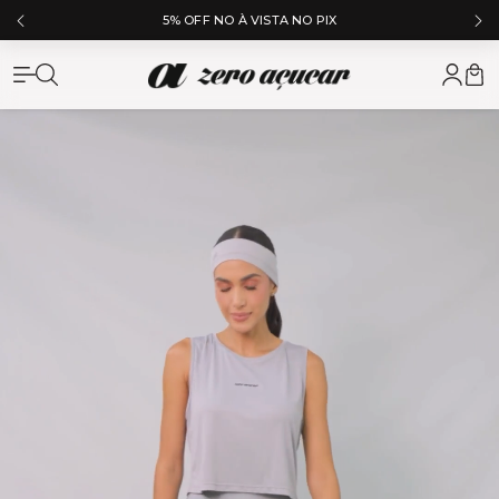
5% OFF NO À VISTA NO PIX
Zero Açuc