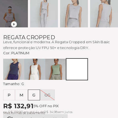
REGATA CROPPED
Leve, funcional e moderna. A Regata Cropped em Skin Basic
oferece proteção UV FPU 50+ e tecnologia DRY.
Cor:
PLATINUM
MADRUGADA
OFF
EUCALIPTO
PLATINUM
WHITE
Tamanho:
G
P
M
G
GG
Tabela de medidas
R$ 132,91
5% OFF no PIX
ou R$ 139,90 em até 4x de
R$ 34,98
sem juros
Mais formas de pagamento