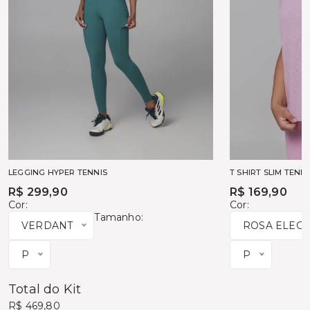
LEGGING HYPER TENNIS
T SHIRT SLIM TENNI
R$ 299,90
R$ 169,90
Cor:
Cor:
Tamanho:
VERDANT
ROSA ELEG
P
P
Total do Kit
R$ 469,80