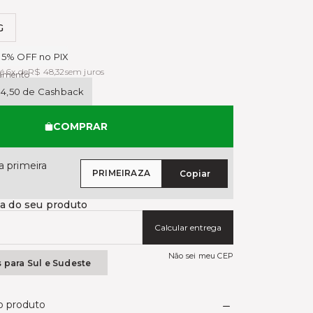
G
das
1
5% OFF no PIX
é 6x de
R$ 48,32
sem juros
gamento
14,50 de Cashback
COMPRAR
 primeira
PRIMEIRAZA
Copiar
ga do seu produto
Calcular entrega
Não sei meu CEP
s para Sul e Sudeste
do produto