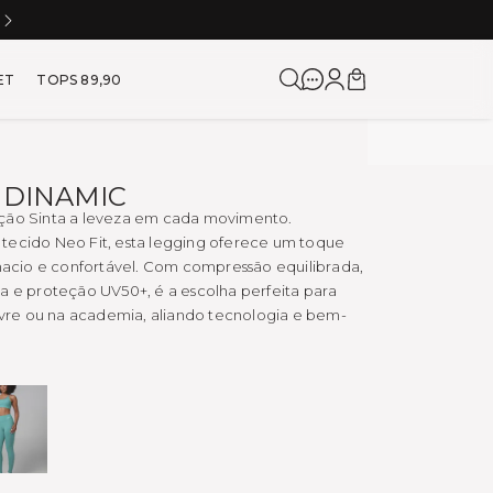
NO À VISTA NO PIX
5% DE CA
a para Corrida e Academia
ET
TOPS 89,90
 DINAMIC
ção Sinta a leveza em cada movimento.
tecido Neo Fit, esta legging oferece um toque
cio e confortável. Com compressão equilibrada,
a e proteção UV50+, é a escolha perfeita para
livre ou na academia, aliando tecnologia e bem-
ATLANTIC