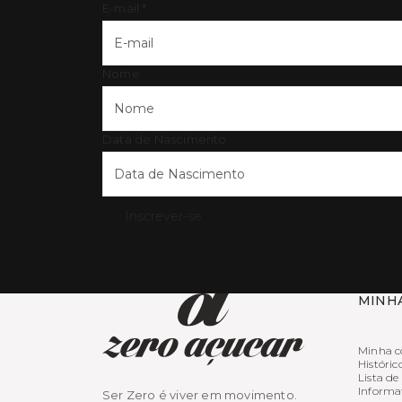
E-mail
*
Nome
Data de Nascimento
Inscrever-se
MINH
Minha c
Históric
Lista de
Informa
Ser Zero é viver em movimento.