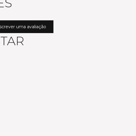
ES
screver uma avaliação
STAR