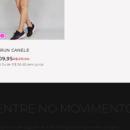
HEME
FF
TONIC
HITE
 RUN CANELE
09,95
R$ 219,90
 3x de R$ 36,65 sem juros
ENTRE NO MOVIMENT
oções e um cupom de 10% OFF para sua primeira compra.