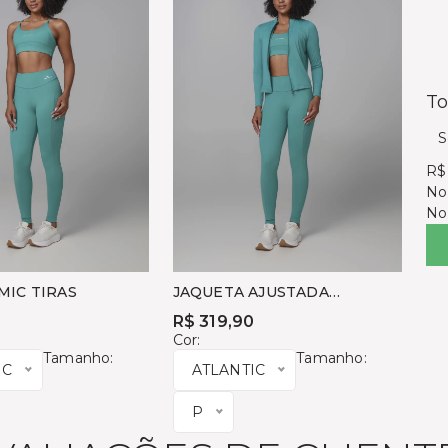
To
S
R$
No
No
MIC TIRAS
JAQUETA AJUSTADA
DINAMIC
0
R$ 319,90
Cor:
Tamanho:
Tamanho:
IC
ATLANTIC
P