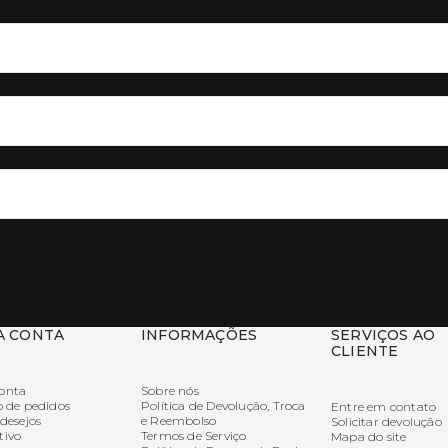
A CONTA
INFORMAÇÕES
SERVIÇOS AO
CLIENTE
onta
Sobre nós
o de pedidos
Política de Devolução, Troca
Entre em contato
 desejos
e Reembolso
Solicitar devolução
tivo
Termos de Serviço
Mapa do site