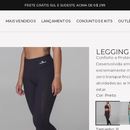
UDESTE ACIMA DE R$ 299
5% OFF 
car - Moda Fitness Feminin
MAIS VENDIDOS
LANÇAMENTOS
CONJUNTOS E KITS
OUTL
LEGGING
Conforto e Prote
Desenvolvida em 
extremamente ma
zero transparênci
atividades ao ar 
estar.
Cor:
Preto
Preto
Tamanho:
P