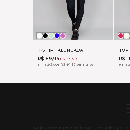
Branco
Preto
ALOE
MARINHO
PINK
BO
O
FUX
W
T-SHIRT ALONGADA
TOP
R$ 89,94
R$ 1
R$ 149,90
em até 2x de R$ 44,97 sem juros
em até
Cadastre-se e receba nossas novidades, prom