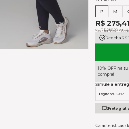
P
M
Tabela de medi
R$ 275,4
ou R$ 289,90 em at
Mais formas de pa
Receba R$ 
10% OFF na sua
compra!
Simule a entre
Frete gráti
Características 