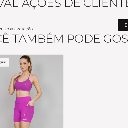
VALIAÇÕES DE CLIENT
E
er uma avaliação.
Ê TAMBÉM PODE GO
OFF