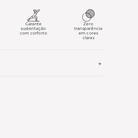
Garante
Zero
sustentação
transparência
com corforto
em cores
claras