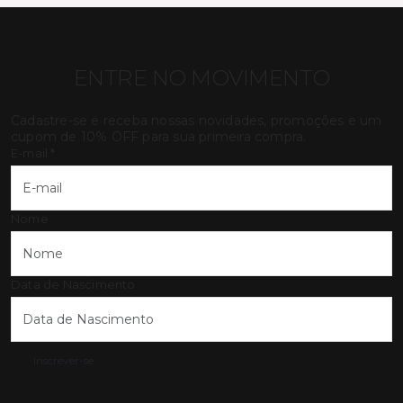
ENTRE NO MOVIMENTO
Cadastre-se e receba nossas novidades, promoções e um
cupom de 10% OFF para sua primeira compra.
E-mail
*
Nome
Data de Nascimento
Inscrever-se