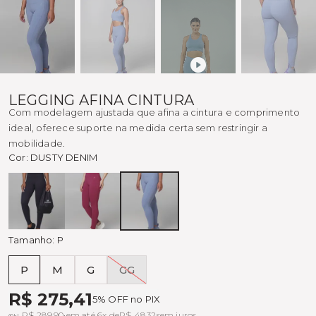
LEGGING AFINA CINTURA
Com modelagem ajustada que afina a cintura e comprimento
ideal, oferece suporte na medida certa sem restringir a
mobilidade.
Cor:
DUSTY DENIM
Preto
CARMIN
DUSTY
DENIM
Tamanho:
P
P
M
G
GG
Tabela de medidas
R$ 275,41
5% OFF no PIX
ou R$ 289,90 em até 6x de
R$ 48,32
sem juros