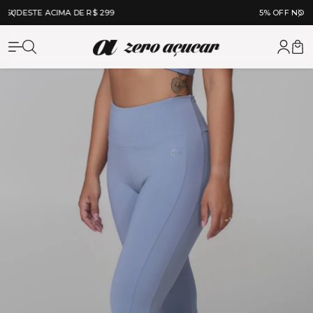
5% OFF NO À VISTA NO PIX
Zero Açuc