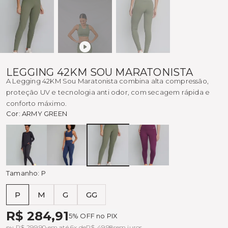
LEGGING 42KM SOU MARATONISTA
A Legging 42KM Sou Maratonista combina alta compressão,
proteção UV e tecnologia anti odor, com secagem rápida e
conforto máximo.
Cor:
ARMY GREEN
Preto
MADRUGADA
ARMY
LUXO
GREEN
Tamanho:
P
P
M
G
GG
Tabela de medidas
R$ 284,91
5% OFF no PIX
ou R$ 299,90 em até 6x de
R$ 49,98
sem juros