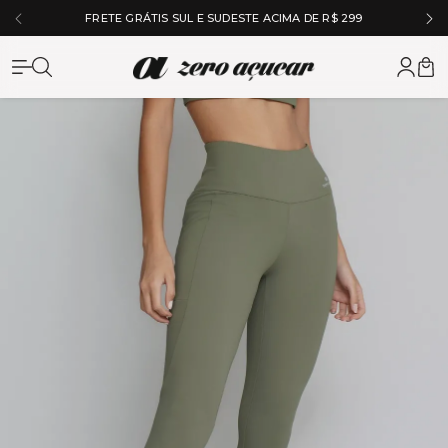
5% OFF NO À VISTA NO PIX
Zero Açuc