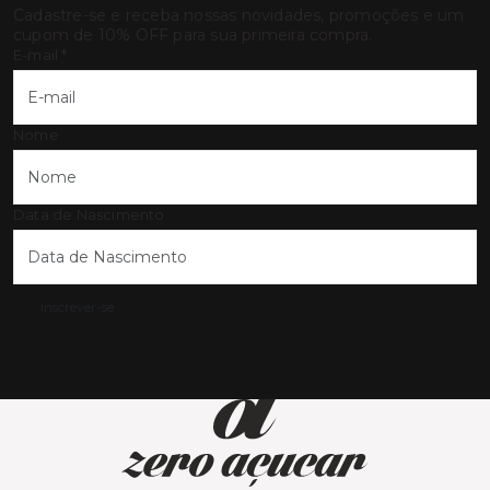
Cadastre-se e receba nossas novidades, promoções e um
cupom de 10% OFF para sua primeira compra.
E-mail
*
Nome
Data de Nascimento
Inscrever-se