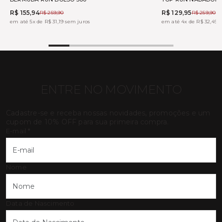
R$ 155,94
R$ 129,95
R$ 259,90
R$ 259,90
em até 5x de R$ 31,19 sem juros
em até 4x de R$ 32,49 
ENTRE NO MOVIMENTO
Cadastre-se e receba nossas novidades, promoções e um
cupom de 10% OFF para sua primeira compra.
E-mail
*
Nome
Data de Nascimento