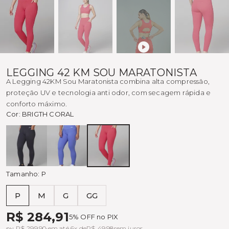
LEGGING 42 KM SOU MARATONISTA
A Legging 42KM Sou Maratonista combina alta compressão,
proteção UV e tecnologia anti odor, com secagem rápida e
conforto máximo.
Cor:
BRIGTH CORAL
Preto
ÍNDIGO
BRIGTH
CORAL
Tamanho:
P
P
M
G
GG
Tabela de medidas
R$ 284,91
5% OFF no PIX
ou R$ 299,90 em até 6x de
R$ 49,98
sem juros