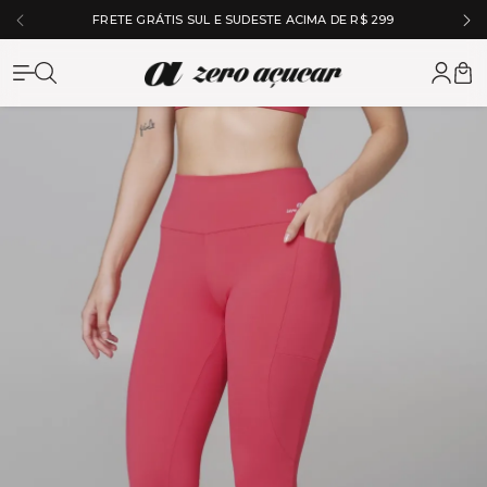
IMA DE R$ 299
5% OFF NO À VISTA NO PIX
Zero Açuc