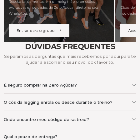
Receba lançamentos em primeira mão, promoções
exclusivas e novidades da Zero Açucar direto no seu
Dicas de tre
WhatsApp.
novidades d
Entrar para o grupo
Acess
DÚVIDAS FREQUENTES
Separamos as perguntas que mais recebemos por aqui para te
ajudar a escolher o seu novo look favorito.
É seguro comprar na Zero Açúcar?
O cós da legging enrola ou desce durante o treino?
Onde encontro meu código de rastreio?
Qual o prazo de entrega?