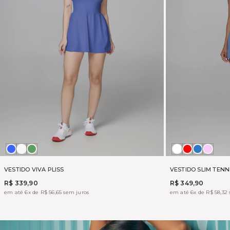
AZUL
OFF
VERDANT
Branco
APPLE
AZUL
ROSA
SOHO
FOGGY
SAPHIR
ELEG
VESTIDO VIVA PLISS
VESTIDO SLIM TENN
R$ 339,90
R$ 349,90
em até 6x de R$ 56,65 sem juros
em até 6x de R$ 58,32