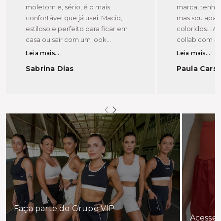
moletom e, sério, é o mais
marca, tenho
confortável que já usei. Macio,
mas sou apai
estiloso e perfeito para ficar em
coloridos... 
casa ou sair com um look
collab com a V
descolado.
vários bolsos,
Leia mais...
Leia mais...
Sabrina Dias
Paula Cars
Faça parte do Grupo VIP
Acesse 