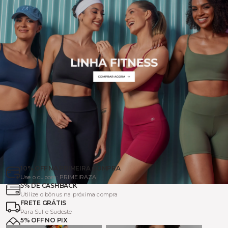
10% OFF NA PRIMEIRA COMPRA
Use o cupom: PRIMEIRAZA
5% DE CASHBACK
Utilize o bônus na próxima compra
FRETE GRÁTIS
Para Sul e Sudeste
5% OFF NO PIX