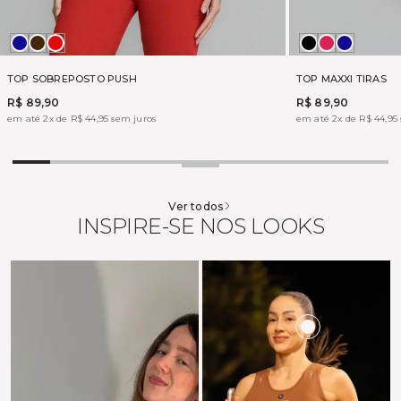
MADRUGADA
MARROM
VERMELHO
Preto
BOHEME
MADRU
LIFT
PUSH
TOP SOBREPOSTO PUSH
TOP MAXXI TIRAS
R$ 89,90
R$ 89,90
em até 2x de R$ 44,95 sem juros
em até 2x de R$ 44,95
Ver todos
INSPIRE-SE NOS LOOKS