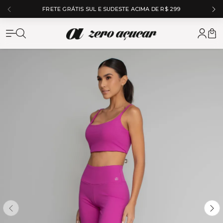
FRETE GRÁTIS SUL E SUDESTE ACIMA DE R$ 299
Zero Açuc