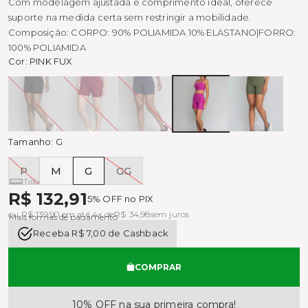
Com modelagem ajustada e comprimento ideal, oferece
suporte na medida certa sem restringir a mobilidade.
Composição: CORPO: 90% POLIAMIDA 10% ELASTANO|FORRO:
100% POLIAMIDA
Cor:
PINK FUX
Preto
CARMIN
MARINHO
PINK
ARMY
FUX
GREEN
Tamanho:
G
P
M
G
GG
Tabela de medidas
R$ 132,91
5% OFF no PIX
ou R$ 139,90 em até 4x de
R$ 34,98
sem juros
Mais formas de pagamento
Receba R$ 7,00 de Cashback
COMPRAR
10% OFF na sua primeira compra!