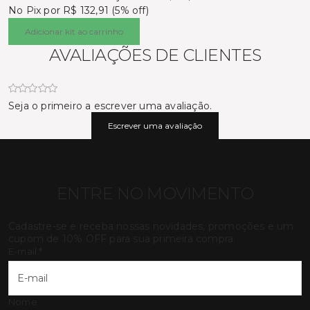
No Pix por
R$ 132,91 (5% off)
Adicionar kit ao carrinho
AVALIAÇÕES DE CLIENTES
Seja o primeiro a escrever uma avaliação.
Escrever uma avaliação
ENTRE NO MOVIMENTO
Cadastre-se e receba nossas novidades, promoções e um
cupom de 10% OFF para sua primeira compra.
E-mail
*
Nome