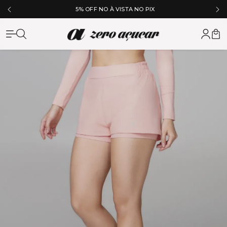
5% OFF NO À VISTA NO PIX
Zero Açuc