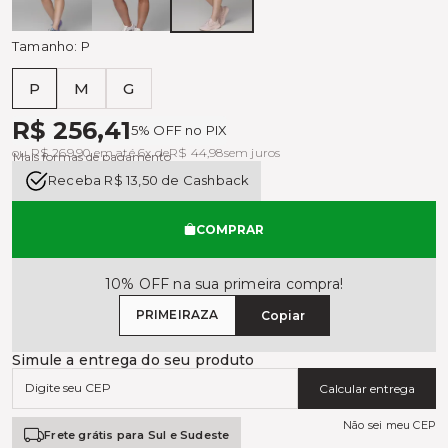
MADRUGADA
MEDELÍN
ROMANCE
Tamanho:
P
P
M
G
Tabela de medidas
R$ 256,41
5% OFF no PIX
ou R$ 269,90 em até 6x de
R$ 44,98
sem juros
Mais formas de pagamento
Receba R$ 13,50 de Cashback
COMPRAR
10% OFF na sua primeira compra!
PRIMEIRAZA
Copiar
Simule a entrega do seu produto
Calcular entrega
Não sei meu CEP
Frete grátis para Sul e Sudeste