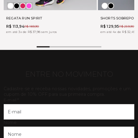
Branco
Preto
BOHEME
TONIC
Branco
Preto
REGATA RUN SPIRIT
SHORTS SOBREPOS
R$ 113,94
R$ 129,95
R$ 189,90
R$ 259,90
em até 3x de R$ 37,98 sem juros
em até 4x de R$ 32,49 
ENTRE NO MOVIMENTO
Cadastre-se e receba nossas novidades, promoções e um
cupom de 10% OFF para sua primeira compra.
E-mail
*
Nome