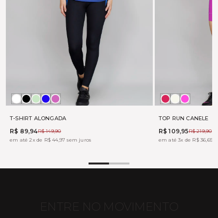
Branco
Preto
ALOE
MARINHO
PINK
BOHEME
OFF
TONIC
FUX
WHITE
T-SHIRT ALONGADA
TOP RUN CANELE
R$ 89,94
R$ 109,95
R$ 149,90
R$ 219,90
em até 2x de R$ 44,97 sem juros
em até 3x de R$ 36,65 s
ENTRE NO MOVIMENTO