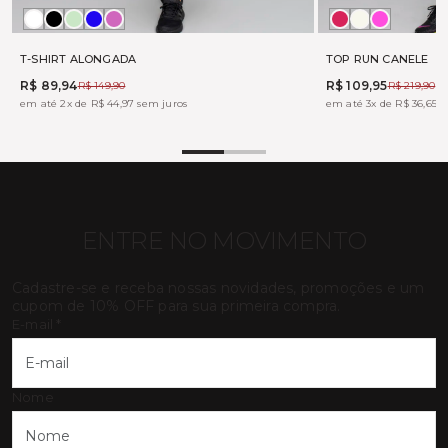
Branco
Preto
ALOE
MARINHO
PINK
BOHEME
OFF
TONIC
FUX
WHITE
T-SHIRT ALONGADA
TOP RUN CANELE
R$ 89,94
R$ 109,95
R$ 149,90
R$ 219,90
em até 2x de R$ 44,97 sem juros
em até 3x de R$ 36,65 s
ENTRE NO MOVIMENTO
Cadastre-se e receba nossas novidades, promoções e um
cupom de 10% OFF para sua primeira compra.
E-mail
*
Nome