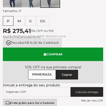
MADRUGADA
DEEP
GREY
GREEN
Tamanho:
P
P
M
G
GG
Tabela de medidas
R$ 275,41
5% OFF no PIX
ou R$ 289,90 em até 6x de
R$ 48,32
sem juros
Mais formas de pagamento
Receba R$ 14,50 de Cashback
COMPRAR
10% OFF na sua primeira compra!
PRIMEIRAZA
Copiar
Simule a entrega do seu produto
Calcular entrega
Não sei meu CEP
Frete grátis para Sul e Sudeste