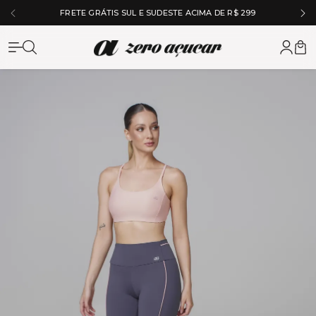
5% OFF NO À VISTA NO PIX
Zero Açuc