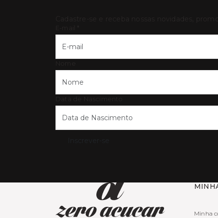
Cadastre-se e receba nossas novidades, prom
E-mail
*
Nome
Data de Nascimento
Inscrever-se
MINH
Minha c