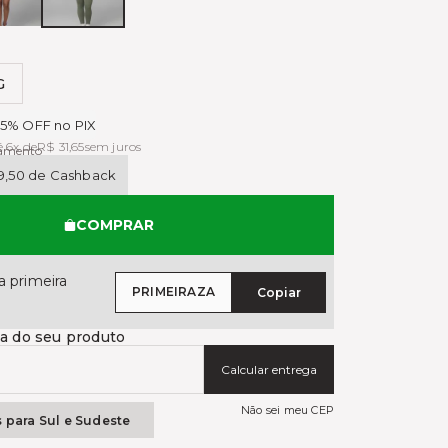
PINK
BEIGE
G
das
5% OFF no PIX
é 6x de
R$ 31,65
sem juros
gamento
9,50 de Cashback
COMPRAR
 primeira
PRIMEIRAZA
Copiar
ga do seu produto
Calcular entrega
Não sei meu CEP
s para Sul e Sudeste