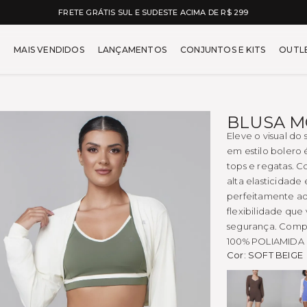
FRETE GRÁTIS SUL E SUDESTE ACIMA DE R$ 299
car - Moda Fitness Feminin
MAIS VENDIDOS
LANÇAMENTOS
CONJUNTOS E KITS
OUTL
BLUSA M
Eleve o visual do
em estilo bolero
tops e regatas. 
alta elasticidade
perfeitamente ao
flexibilidade que
segurança. Comp
100% POLIAMIDA
Cor:
SOFT BEIGE
COFFE