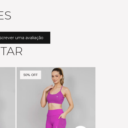
ES
screver uma avaliação
STAR
50% OFF
40% OFF