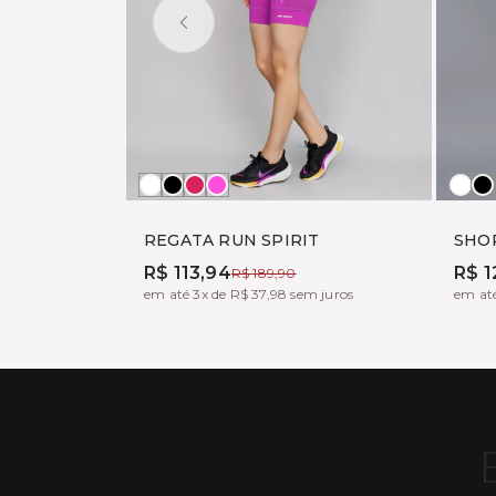
Branco
Preto
BOHEME
TONIC
Bra
P
REGATA RUN SPIRIT
SHO
R$ 113,94
R$ 1
R$ 189,90
em até 3x de R$ 37,98 sem juros
em até