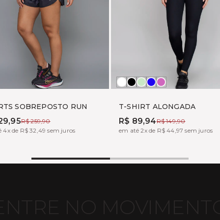
nco
reto
Branco
Preto
ALOE
MARINHO
PINK
FUX
RTS SOBREPOSTO RUN
T-SHIRT ALONGADA
29,95
R$ 89,94
R$ 259,90
R$ 149,90
 4x de R$ 32,49 sem juros
em até 2x de R$ 44,97 sem juros
ENTRE NO MOVIMENT