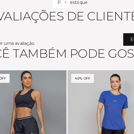
P
estoque
VALIAÇÕES DE CLIENT
E
er uma avaliação.
Ê TAMBÉM PODE GO
OFF
40% OFF