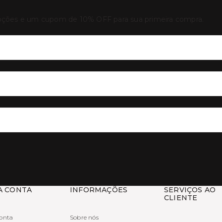
oções e um cupom de 10% OFF para sua primeira compra.
A CONTA
INFORMAÇÕES
SERVIÇOS AO
CLIENTE
onta
Sobre nós