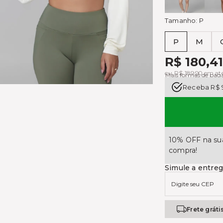
Tamanho:
P
P
M
Tabela de medi
R$ 180,41
ou R$ 189,90 em at
Mais formas de pa
Receba R$ 
10% OFF na sua
compra!
Simule a entre
Frete gráti