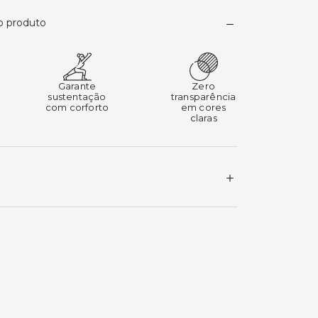
do produto
Garante
Zero
sustentação
transparência
com corforto
em cores
claras