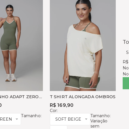
To
S
R$
No
No
NHO ADAPT ZERO
T SHIRT ALONGADA OMBROS
O
0
R$ 169,90
Cor:
Tamanho:
Tamanho:
GREEN
SOFT BEIGE
Variação
sem