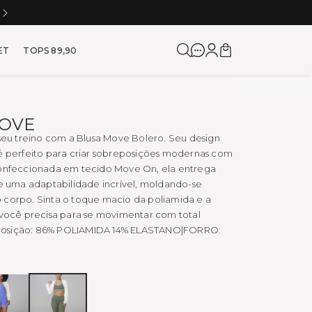
5% OFF NO À VISTA NO PIX
a para Corrida e Academia
ET
TOPS 89,90
OVE
 seu treino com a Blusa Move Bolero. Seu design
 é perfeito para criar sobreposições modernas com
Confeccionada em tecido Move On, ela entrega
 e uma adaptabilidade incrível, moldando-se
 corpo. Sinta o toque macio da poliamida e a
 você precisa para se movimentar com total
osição: 86% POLIAMIDA 14% ELASTANO|FORRO:
SOFT
SOFT